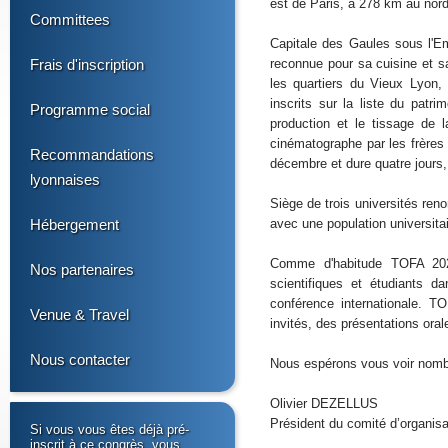
est de Paris, à 278 km au nor
Committees
Capitale des Gaules sous l'E
Frais d'inscription
reconnue pour sa cuisine et s
les quartiers du Vieux Lyon, 
inscrits sur la liste du patr
Programme social
production et le tissage de l
cinématographe par les frères
Recommandations
décembre et dure quatre jours, 
lyonnaises
Siège de trois universités ren
Hébergement
avec une population universita
Comme d'habitude TOFA 2024
Nos partenaires
scientifiques et étudiants d
conférence internationale. 
Venue & Travel
invités, des présentations oral
Nous contacter
Nous espérons vous voir nombr
Olivier DEZELLUS
Président du comité d’organis
Si vous vous êtes déjà pré-
inscrit à ce congrès, vous