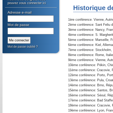
pouvez vous connecter ici
Historique d
Adresse e-mail
1ère conférence: Vienne, Autr
Mot de passe
2ème conférence: Sant Feliu 
3ème conférence: Nancy, Fran
4ème conférence: S. Margherit
5ème conférence: Marseille, F
6ème conférence: Kiel, Allem
Mot de passe oublié ?
7ème conférence: Stockholm,
8ème conférence: Rome, Italie
9ème conférence: Vienne, Autr
10ème conférence: Pékin, Chi
11ème conférence: Cracovie, 
12ème conférence: Porto, Port
13ème conférence: Pula, Croat
14ème conférence: Brno, Répu
15ème conférence: Santos, Bré
16ème conférence: Séoul, Rép
17ème conférence: Bad Staffe
18ème conférence: Cracovie, 
19ème conférence: Lyon, Fran