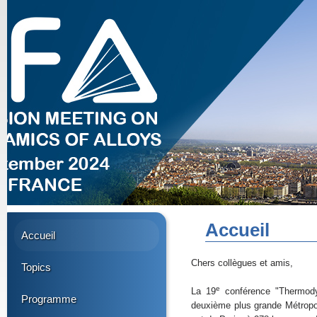
Accueil
Accueil
Chers collègues et amis,
Topics
e
La 19
conférence "Thermody
Programme
deuxième plus grande Métropol